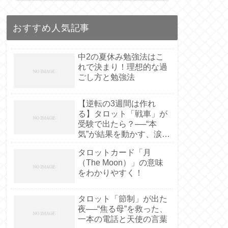
おすすめ人気記事
中2の夏休み勉強法はこ
れで決まり！理想的な過
ごし方と勉強法
【逆転の3週間は作れ
る】タロット「戦車」が
受験で出たら？──“本
気”が結果を動かす、涙の
実話
タロットカード「月
（The Moon）」の意味
をわかりやすく！
タロット「節制」が出た
夜──“焦る母”を救った、
一本の電話と天使の言葉