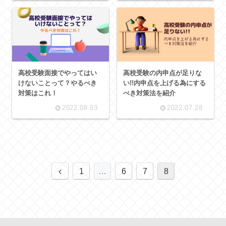
高校受験面接でやってはい
高校受験の内申点が足りな
けないことって？やるべき
い!!内申点を上げる為にする
対策はこれ！
べき対策法を紹介
2022.08.03
2022.07.28
前
1
…
6
7
8
へ